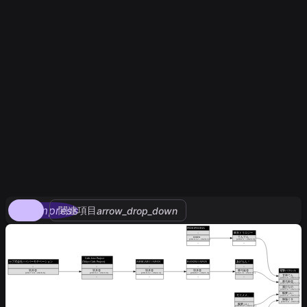
compress
関連項目
arrow_drop_down