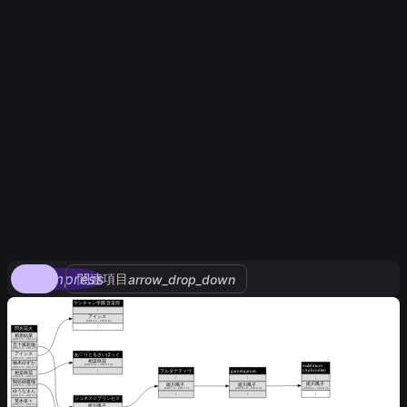
compress
関連項目
arrow_drop_down