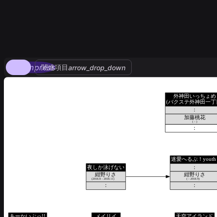
compress
関連項目
arrow_drop_down