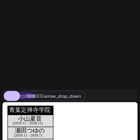
compress
関連項目
arrow_drop_down