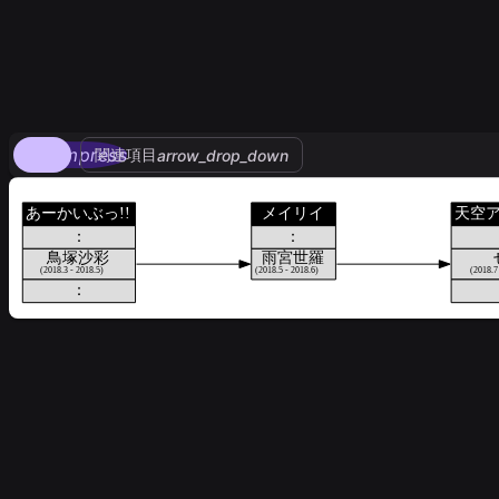
compress
関連項目
arrow_drop_down