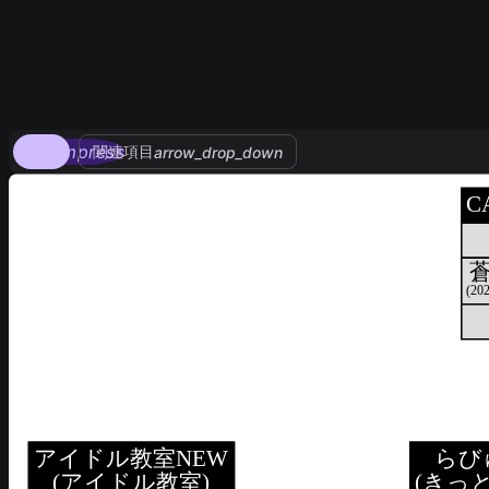
compress
関連項目
arrow_drop_down