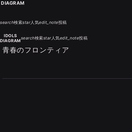
S DIAGRAM
search
検索
star
人気
edit_note
投稿
IDOLS
search
検索
star
人気
edit_note
投稿
DIAGRAM
青春のフロンティア