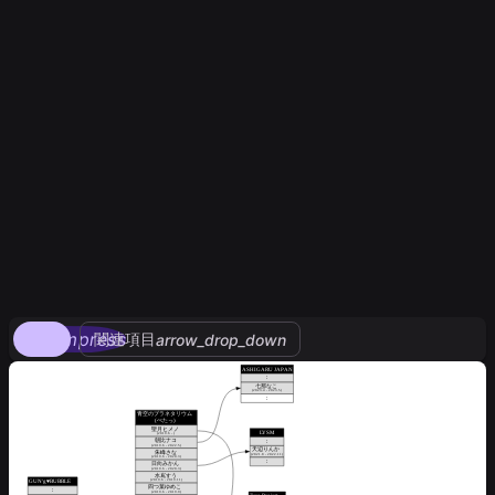
compress
関連項目
arrow_drop_down