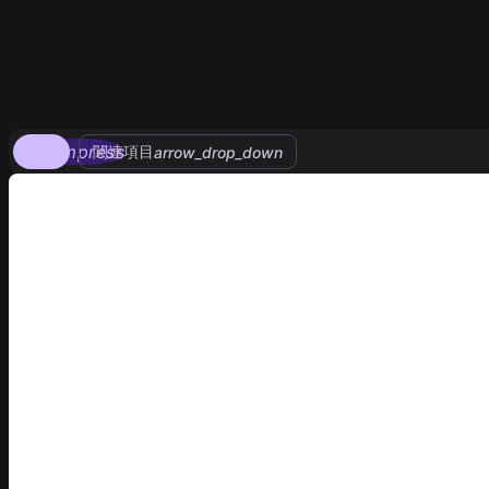
compress
関連項目
arrow_drop_down