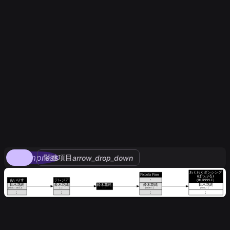
compress
関連項目
arrow_drop_down