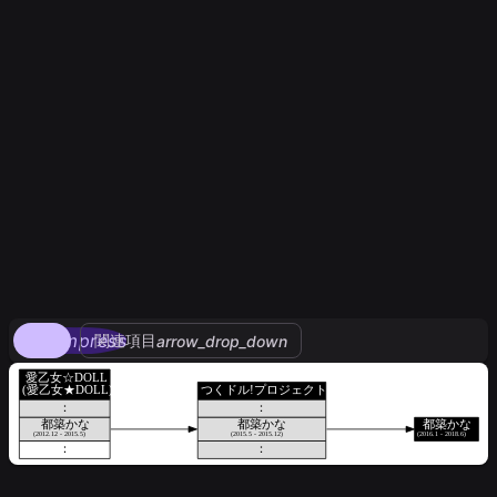
compress
関連項目
arrow_drop_down