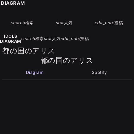
S DIAGRAM
search
検索
star
人気
edit_note
投稿
IDOLS
search
検索
star
人気
edit_note
投稿
DIAGRAM
都の国のアリス
都の国のアリス
Diagram
Spotify