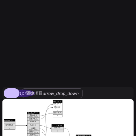
compress
関連項目
arrow_drop_down