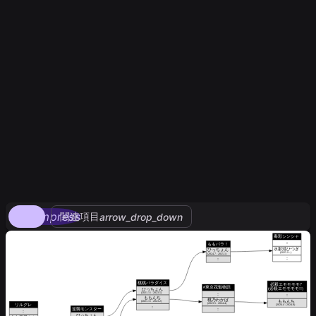
compress
関連項目
arrow_drop_down