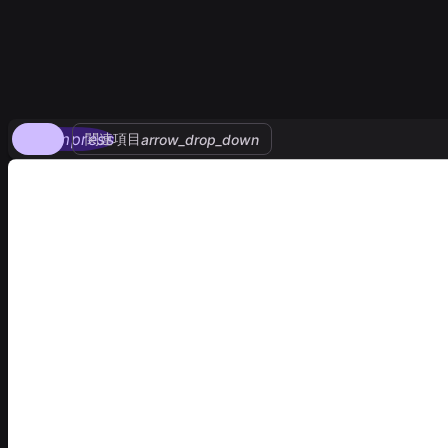
compress
関連項目
arrow_drop_down