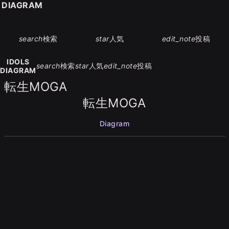
S DIAGRAM
search
検索
star
人気
edit_note
投稿
IDOLS
search
検索
star
人気
edit_note
投稿
DIAGRAM
転生MOGA
転生MOGA
Diagram