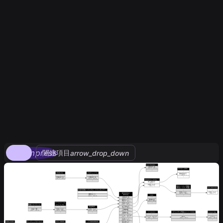
compress
関連項目
arrow_drop_down