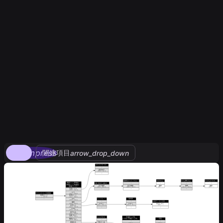
compress
関連項目
arrow_drop_down