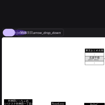
compress
関連項目
arrow_drop_down