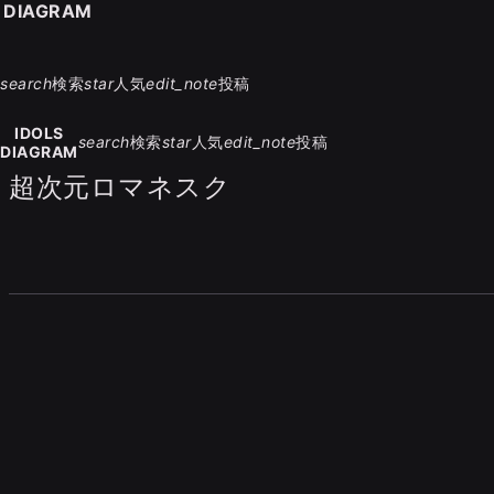
S DIAGRAM
search
検索
star
人気
edit_note
投稿
IDOLS
search
検索
star
人気
edit_note
投稿
DIAGRAM
超次元ロマネスク