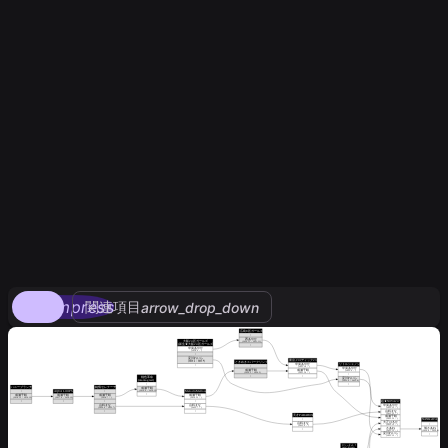
compress
関連項目
arrow_drop_down