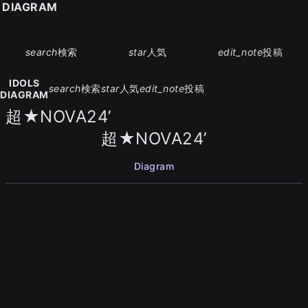
S DIAGRAM
search
検索
star
人気
edit_note
投稿
IDOLS
search
検索
star
人気
edit_note
投稿
DIAGRAM
超★NOVA24’
超★NOVA24’
Diagram