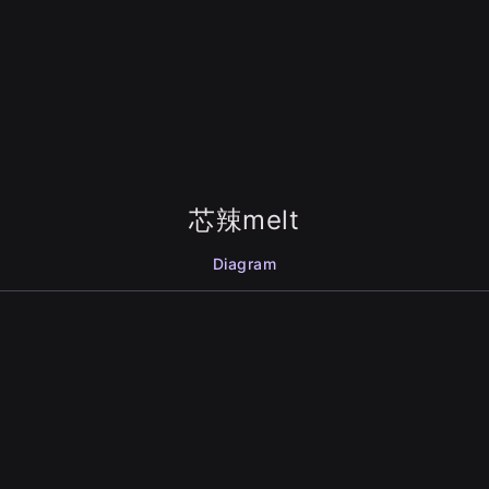
芯辣melt
Diagram