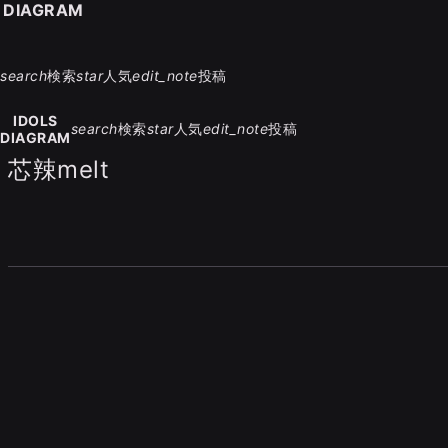
S DIAGRAM
search
検索
star
人気
edit_note
投稿
IDOLS
search
検索
star
人気
edit_note
投稿
DIAGRAM
芯辣melt