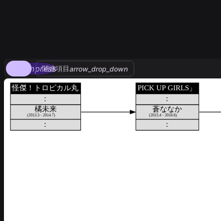
compress
関連項目
arrow_drop_down