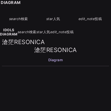
S DIAGRAM
search
検索
star
人気
edit_note
投稿
IDOLS
search
検索
star
人気
edit_note
投稿
DIAGRAM
滄茫RESONICA
滄茫RESONICA
Diagram