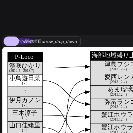
compress
関連項目
arrow_drop_down