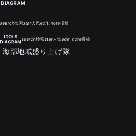
S DIAGRAM
search
検索
star
人気
edit_note
投稿
IDOLS
search
検索
star
人気
edit_note
投稿
DIAGRAM
海部地域盛り上げ隊