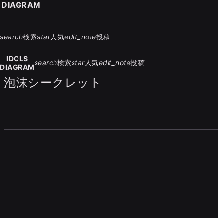
S DIAGRAM
search
検索
star
人気
edit_note
投稿
IDOLS
search
検索
star
人気
edit_note
投稿
DIAGRAM
泡沫シークレット