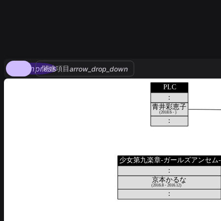
compress
関連項目
arrow_drop_down