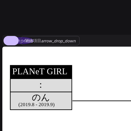
compress
関連項目
arrow_drop_down