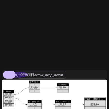
compress
関連項目
arrow_drop_down