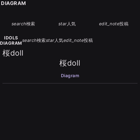
S DIAGRAM
search
検索
star
人気
edit_note
投稿
IDOLS
search
検索
star
人気
edit_note
投稿
DIAGRAM
桜doll
桜doll
Diagram