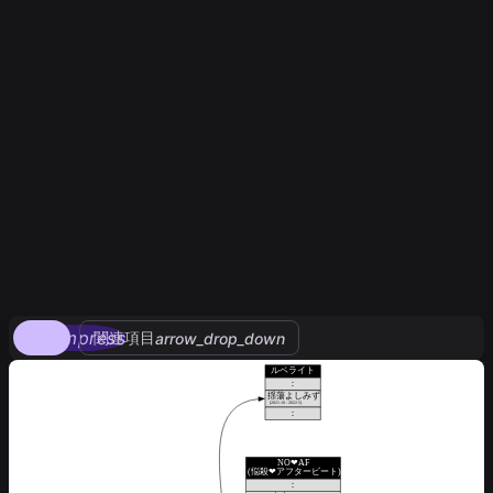
compress
関連項目
arrow_drop_down