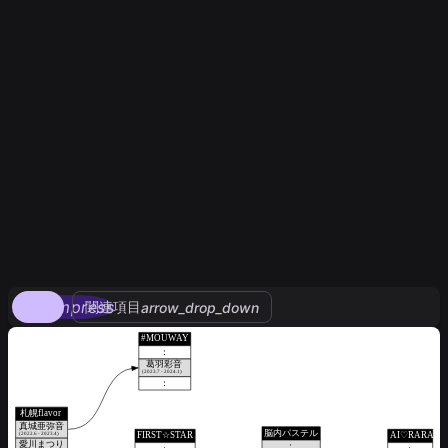
compress
関連項目
arrow_drop_down