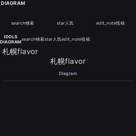
S DIAGRAM
search
検索
star
人気
edit_note
投稿
IDOLS
search
検索
star
人気
edit_note
投稿
DIAGRAM
札幌flavor
札幌flavor
Diagram