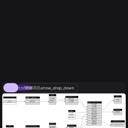
compress
関連項目
arrow_drop_down