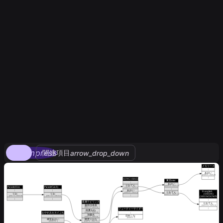
compress
関連項目
arrow_drop_down