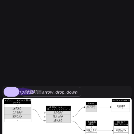
compress
関連項目
arrow_drop_down