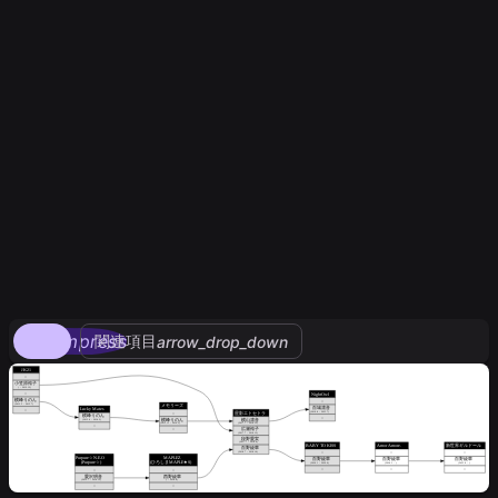
compress
関連項目
arrow_drop_down