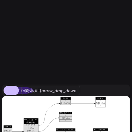
compress
関連項目
arrow_drop_down