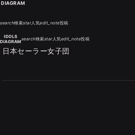
S DIAGRAM
search
検索
star
人気
edit_note
投稿
IDOLS
search
検索
star
人気
edit_note
投稿
DIAGRAM
日本セーラー女子団