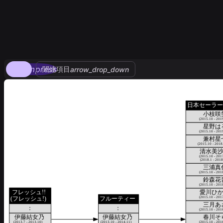
compress
関連項目
arrow_drop_down