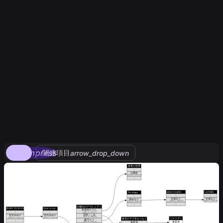
compress
関連項目
arrow_drop_down