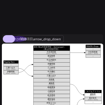
compress
関連項目
arrow_drop_down