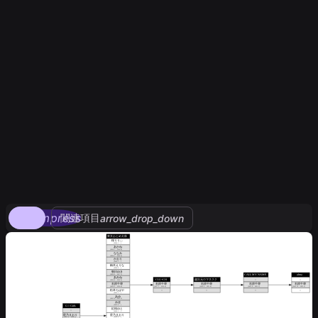
compress
関連項目
arrow_drop_down