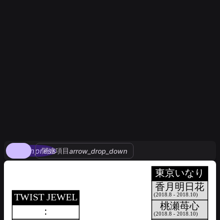
compress
関連項目
arrow_drop_down