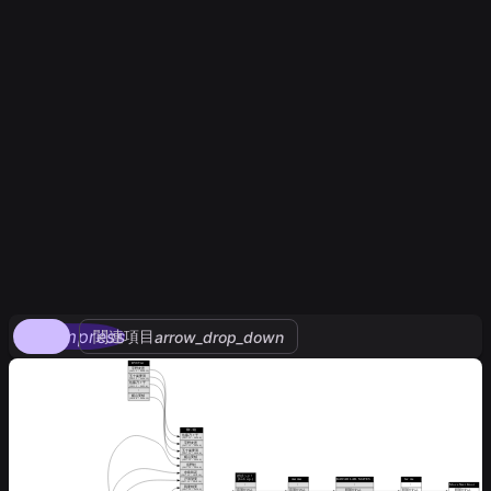
compress
関連項目
arrow_drop_down