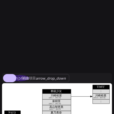
compress
関連項目
arrow_drop_down