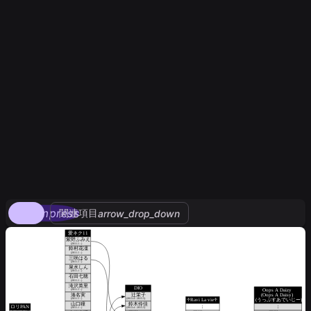
compress
関連項目
arrow_drop_down