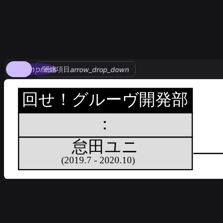
compress
関連項目
arrow_drop_down