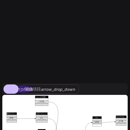
compress
関連項目
arrow_drop_down