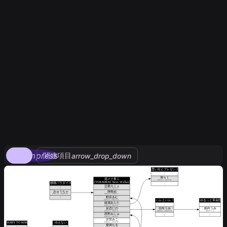
compress
関連項目
arrow_drop_down