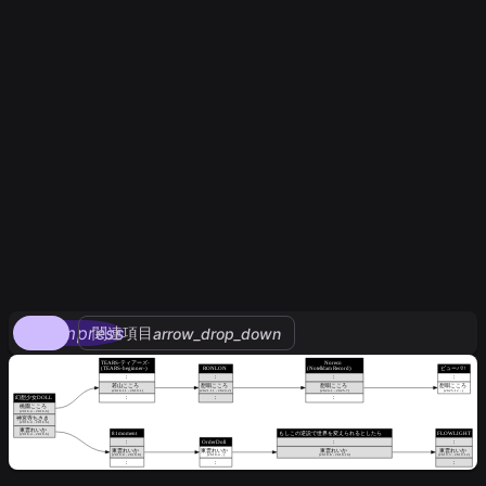
compress
関連項目
arrow_drop_down