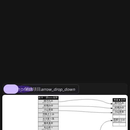
compress
関連項目
arrow_drop_down