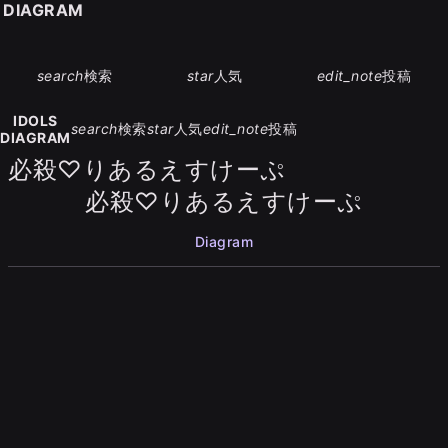
S DIAGRAM
search
検索
star
人気
edit_note
投稿
IDOLS
search
検索
star
人気
edit_note
投稿
DIAGRAM
必殺♡りあるえすけーぷ
必殺♡りあるえすけーぷ
Diagram