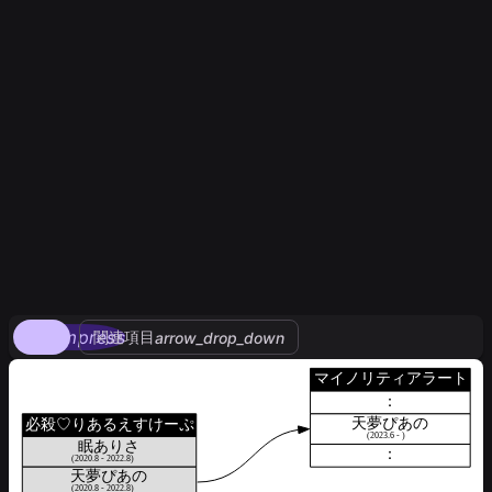
compress
関連項目
arrow_drop_down