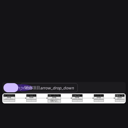
compress
関連項目
arrow_drop_down