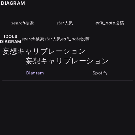
S DIAGRAM
search
検索
star
人気
edit_note
投稿
IDOLS
search
検索
star
人気
edit_note
投稿
DIAGRAM
妄想キャリブレーション
妄想キャリブレーション
Diagram
Spotify