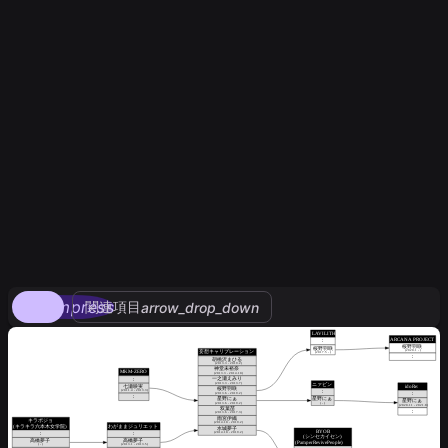
compress
関連項目
arrow_drop_down