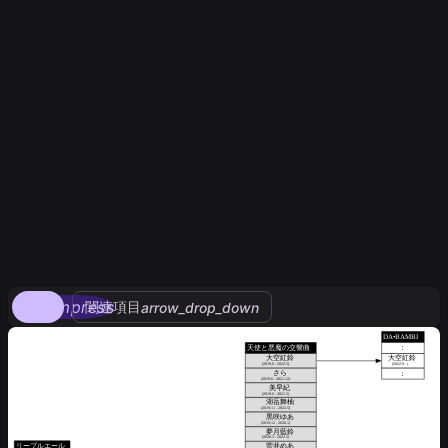
compress
関連項目
arrow_drop_down