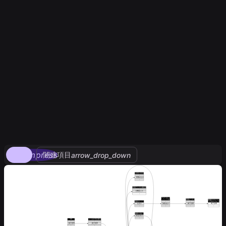
compress
関連項目
arrow_drop_down