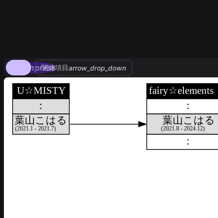
compress
関連項目
arrow_drop_down