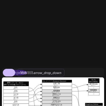
compress
関連項目
arrow_drop_down